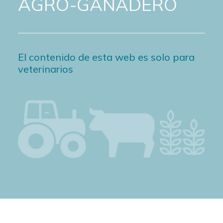
AGRO-GANADERO
El contenido de esta web es solo para
veterinarios