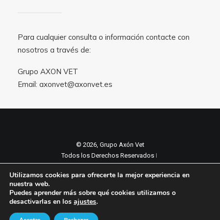
Para cualquier consulta o información contacte con
nosotros a través de:
Grupo AXON VET
Email:
axonvet@axonvet.es
© 2026, Grupo Axón Vet
Todos los Derechos Reservados ǀ
Aviso legal y Politica de privacidad
ǀ
Utilizamos cookies para ofrecerte la mejor experiencia en
Política de cookies
nuestra web.
Puedes aprender más sobre qué cookies utilizamos o
desactivarlas en los
ajustes
.