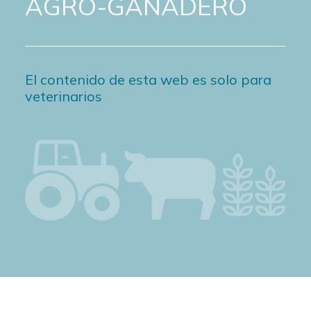
AGRO-GANADERO
El contenido de esta web es solo para
veterinarios