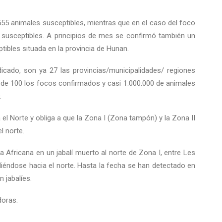
.555 animales susceptibles, mientras que en el caso del foco
 susceptibles. A principios de mes se confirmó también un
ibles situada en la provincia de Hunan.
cado, son ya 27 las provincias/municipalidades/ regiones
e 100 los focos confirmados y casi 1.000.000 de animales
.
el Norte y obliga a que la Zona I (Zona tampón) y la Zona II
l norte.
 Africana en un jabalí muerto al norte de Zona I, entre Les
iéndose hacia el norte. Hasta la fecha se han detectado en
 jabalíes.
doras.