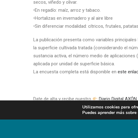
secos, viñedo y olivar.
•En regadío: maíz, arroz y tabaco.
•Hortalizas en invernadero y al aire libre
•Sin diferenciar modalidad: cítricos, frutales, patata
La publicación presenta como variables principales 
la superficie cultivada tratada (considerando el núm
sustancia activa, el número medio de aplicaciones (r
aplicada por unidad de superficie básica.
La encuesta completa está disponible en
este enlac
Date de alta y recibe nuestro
Diario Digital AX
Utilizamos cookies para ofr
Date de alta y recibe nuestro
Puedes aprender más sobre q
Boletín Digital de 
Noticias
animales de compañía