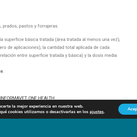
s, prados, pastos y forrajeras.
la superficie básica tratada (área tratada al menos una vez),
ero de aplicaciones), la cantidad total aplicada de cada
elación entre superficie tratada y básica) y la dosis media
e.
ÓN INFORMAVET ONE HEALTH
ecerte la mejor experiencia en nuestra web.
Acep
ué cookies utilizamos o desactivarlas en los
Foro Agro Ganadero
ajustes
.