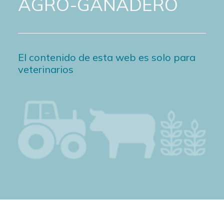
AGRO-GANADERO
El contenido de esta web es solo para
veterinarios