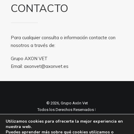
CONTACTO
Para cualquier consulta o información contacte con
nosotros a través de:
Grupo AXON VET
Email:
axonvet@axonvet.es
© 2026, Grupo Axón Vet
Todos los Derechos Reservados ǀ
Aviso legal y Politica de privacidad
ǀ
Utilizamos cookies para ofrecerte la mejor experiencia en
Política de cookies
nuestra web.
Puedes aprender más sobre qué cookies utilizamos o