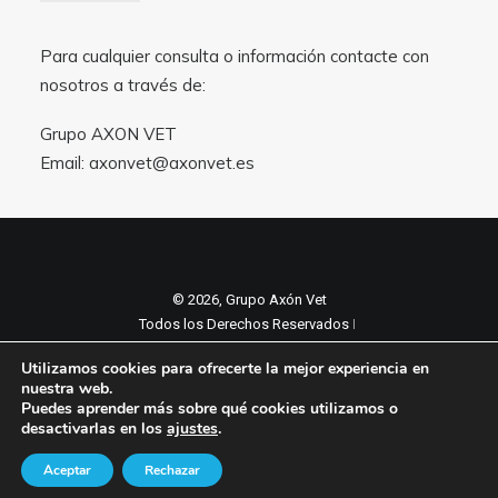
Para cualquier consulta o información contacte con
nosotros a través de:
Grupo AXON VET
Email:
axonvet@axonvet.es
© 2026, Grupo Axón Vet
Todos los Derechos Reservados ǀ
Aviso legal y Politica de privacidad
ǀ
Utilizamos cookies para ofrecerte la mejor experiencia en
Política de cookies
nuestra web.
Puedes aprender más sobre qué cookies utilizamos o
desactivarlas en los
ajustes
.
Aceptar
Rechazar