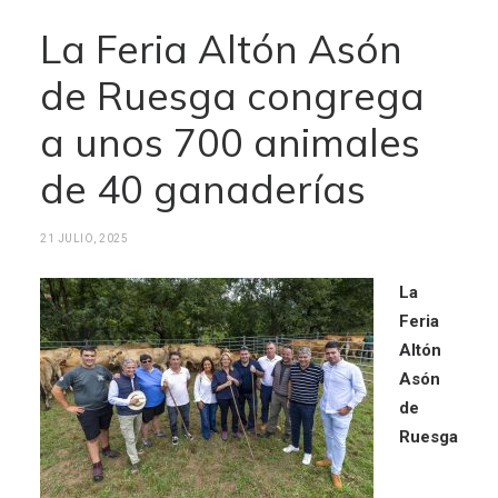
La Feria Altón Asón
de Ruesga congrega
a unos 700 animales
de 40 ganaderías
21 JULIO, 2025
La
Feria
Altón
Asón
de
Ruesga