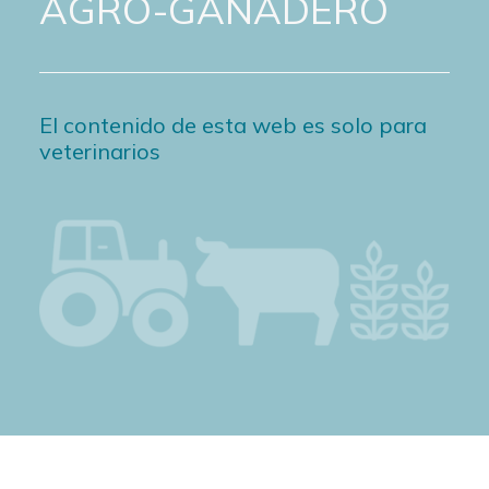
AGRO-GANADERO
El contenido de esta web es solo para
veterinarios