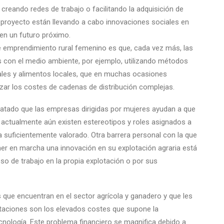
, creando redes de trabajo o facilitando la adquisición de
 proyecto están llevando a cabo innovaciones sociales en
en un futuro próximo.
 emprendimiento rural femenino es que, cada vez más, las
s con el medio ambiente, por ejemplo, utilizando métodos
iales y alimentos locales, que en muchas ocasiones
izar los costes de cadenas de distribución complejas.
atado que las empresas dirigidas por mujeres ayudan a que
 actualmente aún existen estereotipos y roles asignados a
a suficientemente valorado. Otra barrera personal con la que
er en marcha una innovación en su explotación agraria está
eso de trabajo en la propia explotación o por sus
 que encuentran en el sector agrícola y ganadero y que les
itaciones son los elevados costes que supone la
ecnología. Este problema financiero se magnifica debido a