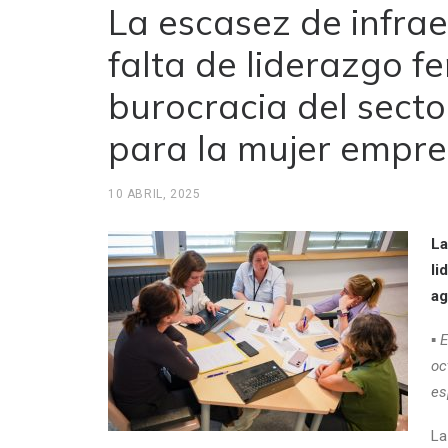
La escasez de infrae
falta de liderazgo f
burocracia del secto
para la mujer empre
10 ABRIL, 2025
La
li
ag
▪ 
oc
es
La