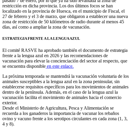
pasado 7 de enero, por lo que ya ha sido levantada la zona de
restricción en dicha provincia. Los dos últimos focos se han
localizado en la provincia de Huesca, en el municipio de Fiscal, el
27 de febrero y el 3 de marzo, que obligaron a establecer una nueva
zona de restricción de 50 kilómetros de radio durante al menos 45
días, así como a ampliar la zona de vacunación.
ESTRATEGIA FRENTE A LA LENGUA AZUL
El comité RASVE ha aprobado también el documento de estrategia
frente a la lengua azul en 2026 y las recomendaciones de
vacunación para elevar la concienciación del sector al respecto, que
se encuentra disponible
en este enlace.
La próxima temporada se mantendrá la vacunación voluntaria de los
animales susceptibles a la lengua azul en la zona peninsular, sin
establecerse requisitos específicos para los movimientos de animales
dentro de la península. Además, en el caso de la lengua azul la
vacunación facilita el movimiento de animales hacia el comercio
exterior.
Desde el Ministerio de Agricultura, Pesca y Alimentación se
recuerda a los ganaderos la importancia de vacunar los rebaños
ovino y vacuno frente a los serotipos circulantes en cada zona (1, 3,
4 y 8).