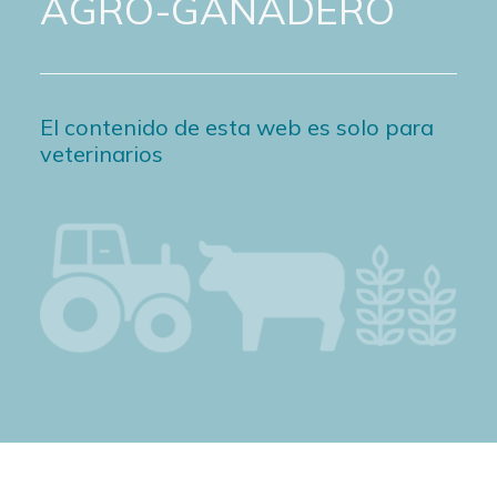
AGRO-GANADERO
El contenido de esta web es solo para
veterinarios