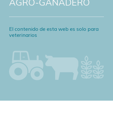
AGRO-GANADERO
El contenido de esta web es solo para
veterinarios