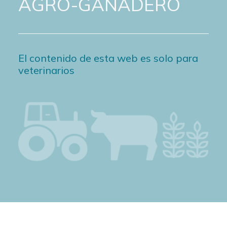
AGRO-GANADERO
El contenido de esta web es solo para
veterinarios