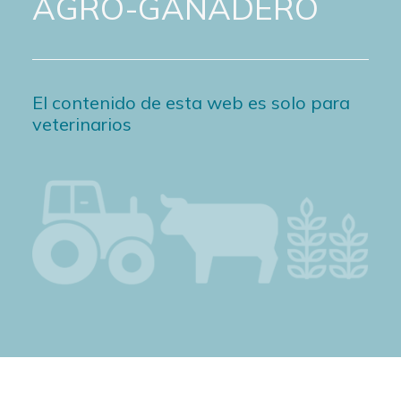
AGRO-GANADERO
El contenido de esta web es solo para
veterinarios