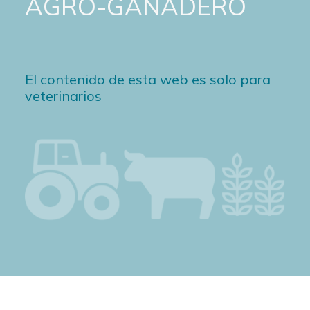
AGRO-GANADERO
El contenido de esta web es solo para
veterinarios