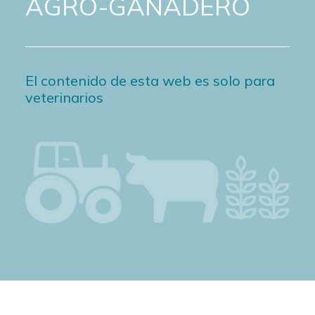
AGRO-GANADERO
El contenido de esta web es solo para
veterinarios