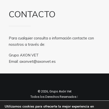
CONTACTO
Para cualquier consulta o información contacte con
nosotros a través de:
Grupo AXON VET
Email:
axonvet@axonvet.es
© 2026, Grupo Axón Vet
Todos los Derechos Reservados ǀ
Aviso legal y Politica de privacidad
ǀ
Utilizamos cookies para ofrecerte la mejor experiencia en
Política de cookies