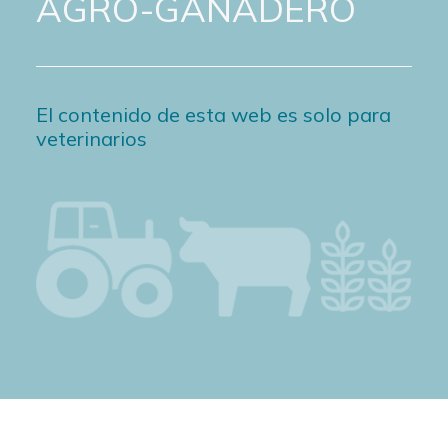
AGRO-GANADERO
El contenido de esta web es solo para
veterinarios