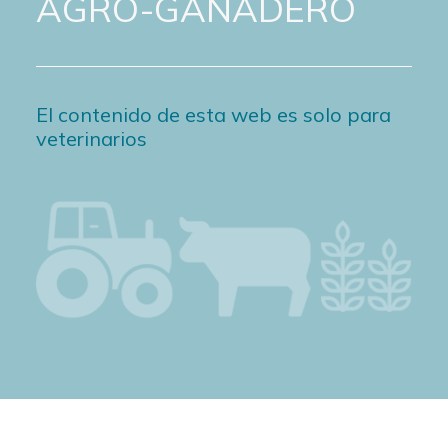
AGRO-GANADERO
El contenido de esta web es solo para
veterinarios