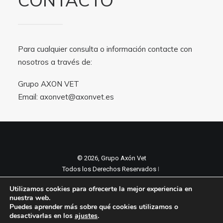
CONTACTO
Para cualquier consulta o información contacte con
nosotros a través de:
Grupo AXON VET
Email:
axonvet@axonvet.es
© 2026, Grupo Axón Vet
Todos los Derechos Reservados ǀ
Aviso legal y Politica de privacidad
ǀ
Utilizamos cookies para ofrecerte la mejor experiencia en
Política de cookies
nuestra web.
Puedes aprender más sobre qué cookies utilizamos o
desactivarlas en los
ajustes
.