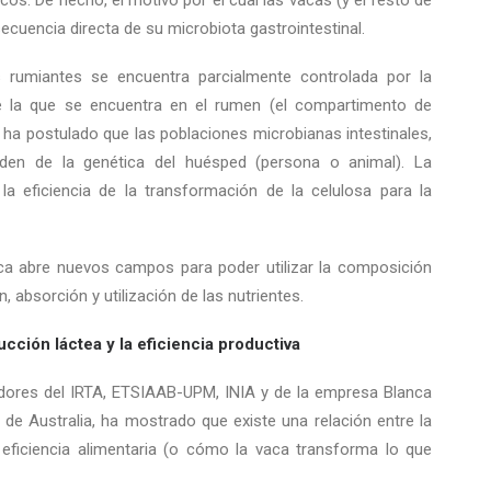
os. De hecho, el motivo por el cual las vacas (y el resto de
ecuencia directa de su microbiota gastrointestinal.
los rumiantes se encuentra parcialmente controlada por la
te la que se encuentra en el rumen (el compartimento de
a postulado que las poblaciones microbianas intestinales,
den de la genética del huésped (persona o animal). La
la eficiencia de la transformación de la celulosa para la
ca abre nuevos campos para poder utilizar la composición
, absorción y utilización de las nutrientes.
ucción láctea y la eficiencia productiva
adores del IRTA, ETSIAAB-UPM, INIA y de la empresa Blanca
e Australia, ha mostrado que existe una relación entre la
 eficiencia alimentaria (o cómo la vaca transforma lo que