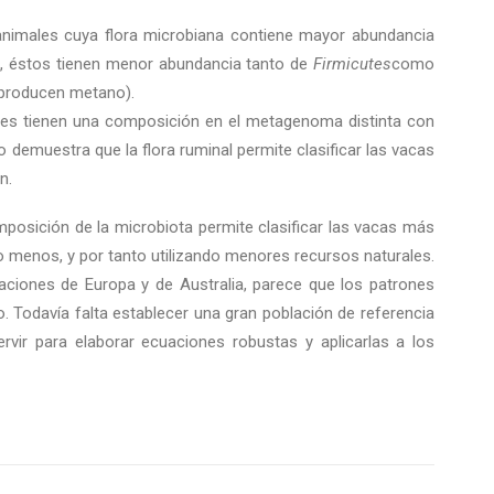
animales cuya flora microbiana contiene mayor abundancia
ez, éstos tienen menor abundancia tanto de
Firmicutes
como
producen metano).
ntes tienen una composición en el metagenoma distinta con
 demuestra que la flora ruminal permite clasificar las vacas
n.
posición de la microbiota permite clasificar las vacas más
o menos, y por tanto utilizando menores recursos naturales.
ciones de Europa y de Australia, parece que los patrones
. Todavía falta establecer una gran población de referencia
ir para elaborar ecuaciones robustas y aplicarlas a los