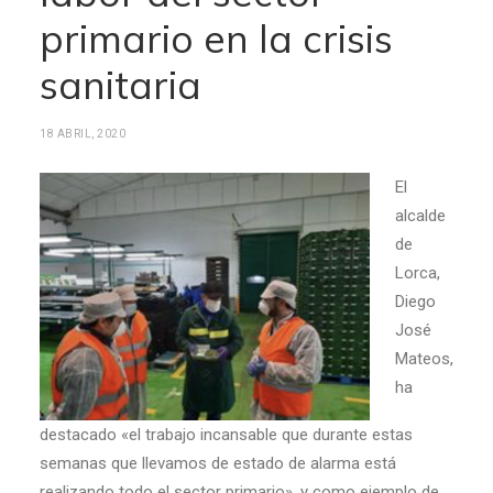
primario en la crisis
sanitaria
18 ABRIL, 2020
El
alcalde
de
Lorca,
Diego
José
Mateos,
ha
destacado «el trabajo incansable que durante estas
semanas que llevamos de estado de alarma está
realizando todo el sector primario», y como ejemplo de