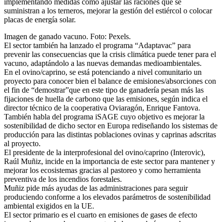
implementando medidas como ajustar las raciones que se
suministran a los terneros, mejorar la gestión del estiércol o colocar
placas de energía solar.
Imagen de ganado vacuno. Foto: Pexels.
El sector también ha lanzado el programa “Adaptavac” para
prevenir las consecuencias que la crisis climática puede tener para el
vacuno, adaptándolo a las nuevas demandas medioambientales.
En el ovino/caprino, se está potenciando a nivel comunitario un
proyecto para conocer bien el balance de emisiones/absorciones con
el fin de “demostrar”que en este tipo de ganadería pesan más las
fijaciones de huella de carbono que las emisiones, según indica el
director técnico de la cooperativa Oviaragón, Enrique Fantova.
También habla del programa iSAGE cuyo objetivo es mejorar la
sostenibilidad de dicho sector en Europa rediseñando los sistemas de
producción para las distintas poblaciones ovinas y caprinas adscritas
al proyecto.
El presidente de la interprofesional del ovino/caprino (Interovic),
Raúl Muñiz, incide en la importancia de este sector para mantener y
mejorar los ecosistemas gracias al pastoreo y como herramienta
preventiva de los incendios forestales.
Muñiz pide más ayudas de las administraciones para seguir
produciendo conforme a los elevados parámetros de sostenibilidad
ambiental exigidos en la UE.
El sector primario es el cuarto en emisiones de gases de efecto