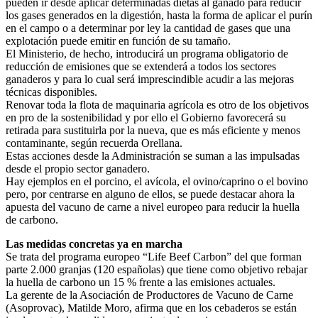
pueden ir desde aplicar determinadas dietas al ganado para reducir
los gases generados en la digestión, hasta la forma de aplicar el purín
en el campo o a determinar por ley la cantidad de gases que una
explotación puede emitir en función de su tamaño.
El Ministerio, de hecho, introducirá un programa obligatorio de
reducción de emisiones que se extenderá a todos los sectores
ganaderos y para lo cual será imprescindible acudir a las mejoras
técnicas disponibles.
Renovar toda la flota de maquinaria agrícola es otro de los objetivos
en pro de la sostenibilidad y por ello el Gobierno favorecerá su
retirada para sustituirla por la nueva, que es más eficiente y menos
contaminante, según recuerda Orellana.
Estas acciones desde la Administración se suman a las impulsadas
desde el propio sector ganadero.
Hay ejemplos en el porcino, el avícola, el ovino/caprino o el bovino
pero, por centrarse en alguno de ellos, se puede destacar ahora la
apuesta del vacuno de carne a nivel europeo para reducir la huella
de carbono.
Las medidas concretas ya en marcha
Se trata del programa europeo “Life Beef Carbon” del que forman
parte 2.000 granjas (120 españolas) que tiene como objetivo rebajar
la huella de carbono un 15 % frente a las emisiones actuales.
La gerente de la Asociación de Productores de Vacuno de Carne
(Asoprovac), Matilde Moro, afirma que en los cebaderos se están