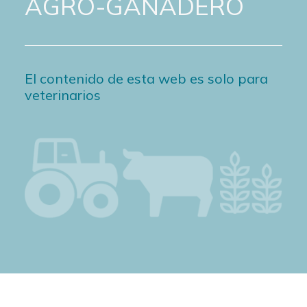
AGRO-GANADERO
El contenido de esta web es solo para
veterinarios