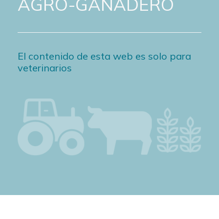
AGRO-GANADERO
El contenido de esta web es solo para
veterinarios