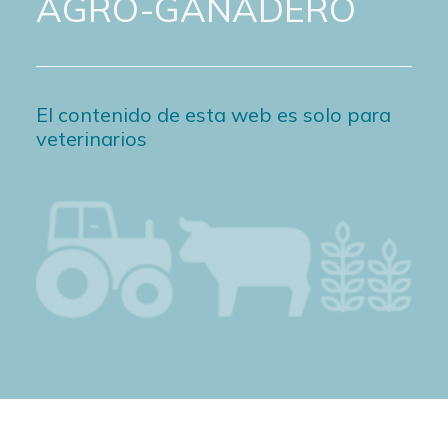
AGRO-GANADERO
El contenido de esta web es solo para
veterinarios