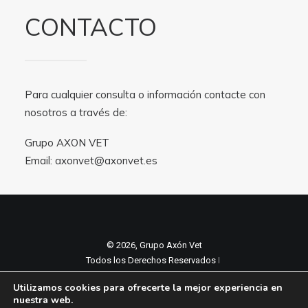
CONTACTO
Para cualquier consulta o información contacte con
nosotros a través de:
Grupo AXON VET
Email:
axonvet@axonvet.es
© 2026, Grupo Axón Vet
Todos los Derechos Reservados ǀ
Aviso legal y Politica de privacidad
ǀ
Utilizamos cookies para ofrecerte la mejor experiencia en
Política de cookies
nuestra web.