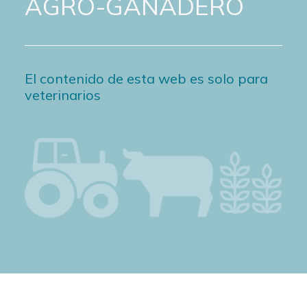
AGRO-GANADERO
El contenido de esta web es solo para
veterinarios