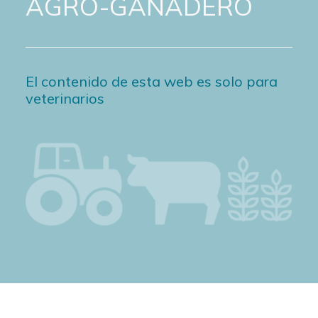
AGRO-GANADERO
El contenido de esta web es solo para
veterinarios