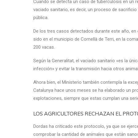
Cuando se detecta un caso de tuberculosis en un re
vaciado sanitario, es decir, un proceso de sacrific
pública.
De los tres casos detectados durante este año, en e
sido en el municipio de Cornellà de Terri, en la com
200 vacas.
Según la Generalitat, el vaciado sanitario «es la úni
infección» y evitar la transmisión hacia otros anim
Ahora bien, el Ministerio también contempla la exc
Catalunya hace unos meses se ha elaborado un proc
explotaciones, siempre que estas cumplan una serie
LOS AGRICULTORES RECHAZAN EL PRO
Dordas ha criticado este protocolo, ya que se ejerce
comprobar la cantidad de animales que están sanos,