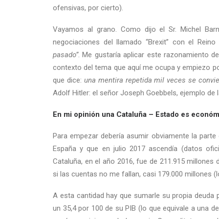
ofensivas, por cierto).
Vayamos al grano. Como dijo el Sr. Michel Barn
negociaciones del llamado “Brexit” con el Reino 
pasado”
. Me gustaría aplicar este razonamiento d
contexto del tema que aquí me ocupa y empiezo po
que dice:
una mentira repetida mil veces se convie
Adolf Hitler: el señor Joseph Goebbels, ejemplo de l
En mi opinión
una Cataluña – Estado es económ
Para empezar debería asumir obviamente la parte 
España y que en julio 2017 ascendía (datos ofic
Cataluña, en el año 2016, fue de 211.915 millones d
si las cuentas no me fallan, casi 179.000 millones 
A esta cantidad hay que sumarle su propia deuda p
un 35,4 por 100 de su PIB (lo que equivale a una d