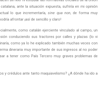
cen sin leer ni estudiar las normativas oficiales de la Unión
catalana, ante la situación expuesta, sufriría en mi opinión
ctual lo que incrementaría,
sine qua non
, de forma muy
ría afrontar ¡así de sencillo y claro!
ialmente, como catalán ejerciente vinculado al campo, un
ión conduciendo sus tractores por calles y plazas (lo vi
ginaría, como ya lo he explicado también muchas veces con
erma dineraria muy importante de sus ingresos al no poder
pasar a tener como País Tercero muy graves problemas de
os y crédulos ante tanto maquiavelismo? ¿A dónde ha ido a