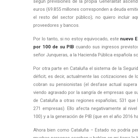
según previsiones de la propia Generalitat ascen
euros (69.855 millones corresponden a deuda emitid
el resto del sector público); no quiero incluir a
proveedores y bancos.
Por lo tanto, si no estoy equivocado, este
nuevo E
por 100 de su PIB
cuando sus ingresos previstos
señor Junqueras, a la Hacienda Pública española so
Por otra parte en Cataluña el sistema de la Seguri
déficit; es decir, actualmente las cotizaciones de 
cobran su pensionistas (el desfase actual supera
viendo agravado por la sangría de empresas que s
de Cataluña a otras regiones españolas; 531 que h
271 empresas). Ello afecta negativamente al nivel
100) y a la generación de PIB (que en el año 2016 h
Ahora bien como Cataluña – Estado no podría perm