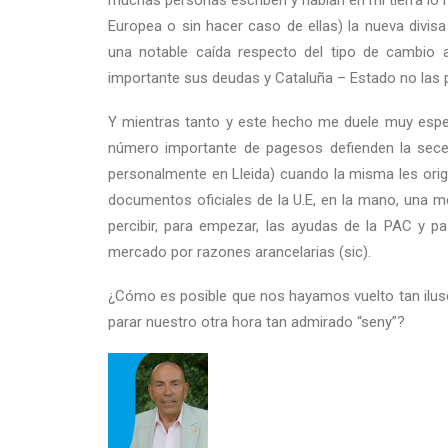
muchas personas escriben y hablan en mi tierra lo ha
Europea o sin hacer caso de ellas) la nueva divisa 
una notable caída respecto del tipo de cambio a
importante sus deudas y Cataluña – Estado no las pod
Y mientras tanto y este hecho me duele muy espec
número importante de pagesos defienden la seces
personalmente en Lleida) cuando la misma les ori
documentos oficiales de la U.E, en la mano, una m
percibir, para empezar, las ayudas de la PAC y 
mercado por razones arancelarias (sic).
¿Cómo es posible que nos hayamos vuelto tan ilus
parar nuestro otra hora tan admirado “seny”?