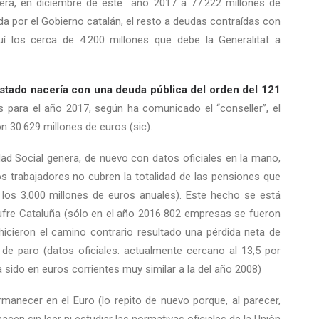
derá, en diciembre de este año 2017 a 77.222 millones de
a por el Gobierno catalán, el resto a deudas contraídas con
quí los cerca de 4.200 millones que debe la Generalitat a
stado nacería con una deuda pública del orden del 121
 para el año 2017, según ha comunicado el “conseller”, el
n 30.629 millones de euros (sic).
dad Social genera, de nuevo con datos oficiales en la mano,
los trabajadores no cubren la totalidad de las pensiones que
 los 3.000 millones de euros anuales). Este hecho se está
ufre Cataluña (sólo en el año 2016 802 empresas se fueron
icieron el camino contrario resultado una pérdida neta de
 de paro (datos oficiales: actualmente cercano al 13,5 por
a sido en euros corrientes muy similar a la del año 2008)
anecer en el Euro (lo repito de nuevo porque, al parecer,