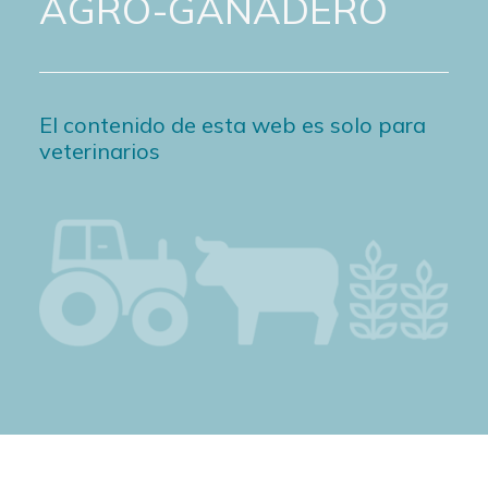
AGRO-GANADERO
El contenido de esta web es solo para
veterinarios