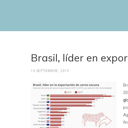
Brasil, líder en exp
10 SEPTIEMBRE, 2019
Br
20
gl
po
Ag
fi