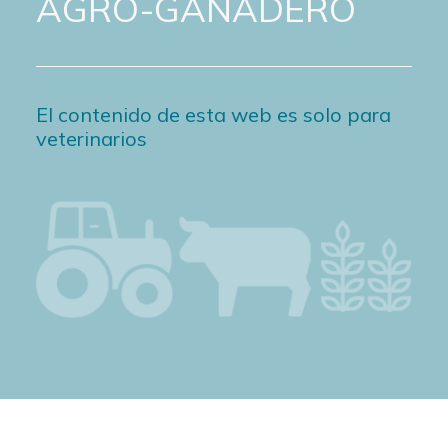
AGRO-GANADERO
El contenido de esta web es solo para
veterinarios