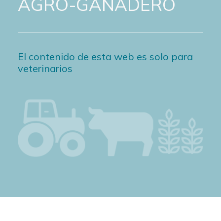
AGRO-GANADERO
El contenido de esta web es solo para
veterinarios