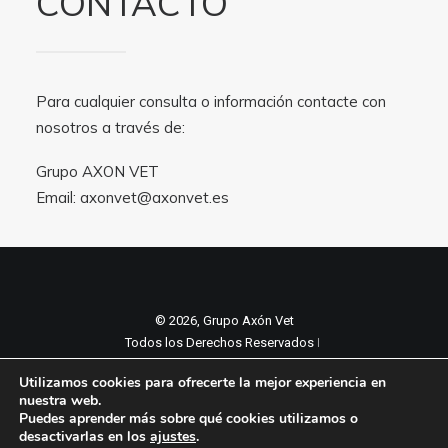
CONTACTO
Para cualquier consulta o información contacte con
nosotros a través de:
Grupo AXON VET
Email:
axonvet@axonvet.es
© 2026, Grupo Axón Vet
Todos los Derechos Reservados ǀ
Aviso legal y Politica de privacidad
ǀ
Utilizamos cookies para ofrecerte la mejor experiencia en
Política de cookies
nuestra web.
Puedes aprender más sobre qué cookies utilizamos o
desactivarlas en los
ajustes
.