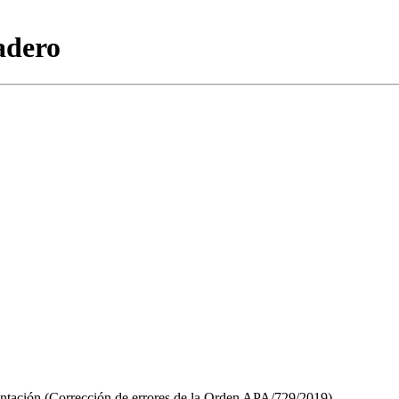
adero
tación (Corrección de errores de la Orden APA/729/2019)