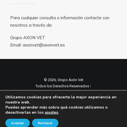
Para cualquier consulta o información contacte con
nosotros a través de:
Grupo AXON VET
Email:
axonvet@axonvet.es
© 2026, Grupo Axón Vet
Todos los Derechos Reservados ǀ
Aviso legal y Politica de privacidad
ǀ
Utilizamos cookies para ofrecerte la mejor experiencia en
Política de cookies
nuestra web.
Puedes aprender más sobre qué cookies utilizamos o
desactivarlas en los
ajustes
.
Aceptar
Rechazar