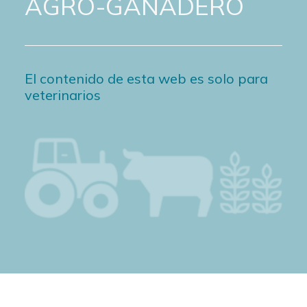
AGRO-GANADERO
El contenido de esta web es solo para
veterinarios