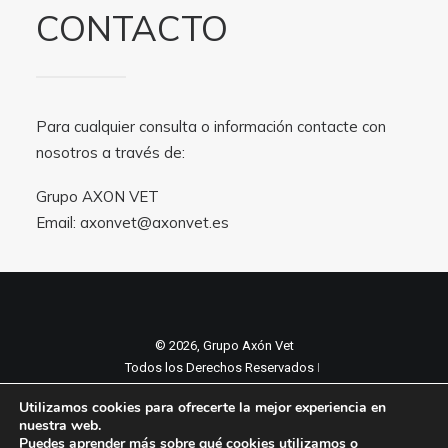
CONTACTO
Para cualquier consulta o información contacte con
nosotros a través de:
Grupo AXON VET
Email:
axonvet@axonvet.es
© 2026, Grupo Axón Vet
Todos los Derechos Reservados ǀ
Aviso legal y Politica de privacidad
ǀ
Utilizamos cookies para ofrecerte la mejor experiencia en
Política de cookies
nuestra web.
Puedes aprender más sobre qué cookies utilizamos o