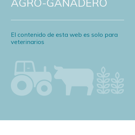
AGRO-GANADERO
El contenido de esta web es solo para
veterinarios