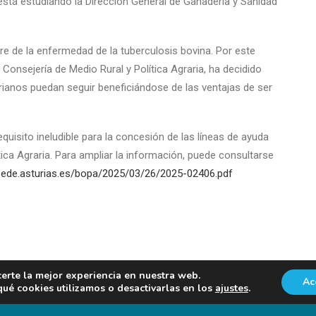
tá estudiando la Dirección General de Ganadería y Sanidad
re de la enfermedad de la tuberculosis bovina. Por este
 Consejería de Medio Rural y Política Agraria, ha decidido
ianos puedan seguir beneficiándose de las ventajas de ser
uisito ineludible para la concesión de las líneas de ayuda
ica Agraria. Para ampliar la información, puede consultarse
/sede.asturias.es/bopa/2025/03/26/2025-02406.pdf
XÓN INFORMAVET ONE HEALTH
certe la mejor experiencia en nuestra web.
Ac
é cookies utilizamos o desactivarlas en los
ajustes
.
 Foro Agro Ganadero