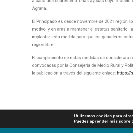
a cabo una cuarentena. Unas ayudas cuyo modelo es
Agraria.
El Principado es desde noviembre de 2021 región lib
motivo, y en aras a mantener el estatus sanitario, la
implantar esta medida para que los ganaderos astur
región libre.
El cumplimiento de estas medidas se considerará req
convocadas por la Consejería de Medio Rural y Polít
la publicación a través del siguiente enlace:
https:/
Date de alta y recibe nuestro 👉🏼
Diario Digital A
Utilizamos cookies para ofre
Puedes aprender más sobre qu
Date de alta y recibe nuestro 👉🏼
Boletín Digital de