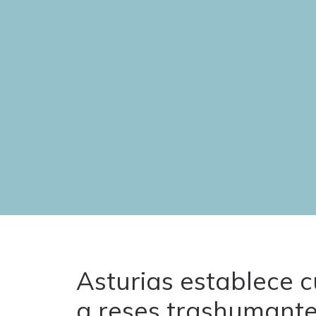
Asturias establece 
a reses trashumante