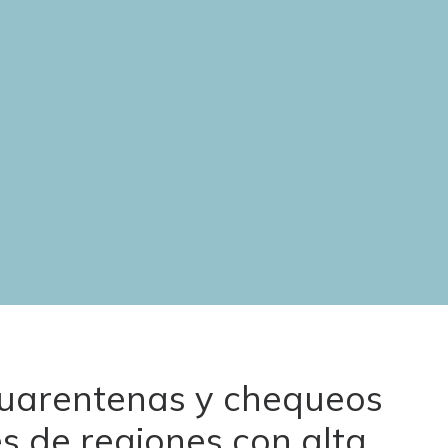
cuarentenas y chequeos
s de regiones con alta