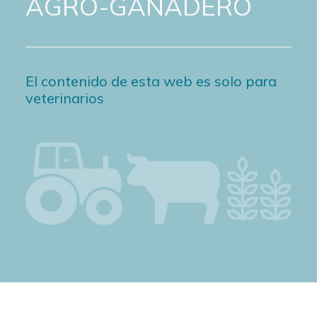
AGRO-GANADERO
El contenido de esta web es solo para
veterinarios