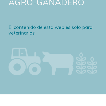
AGRO-GANADERO
El contenido de esta web es solo para
veterinarios