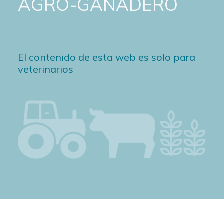
AGRO-GANADERO
El contenido de esta web es solo para
veterinarios