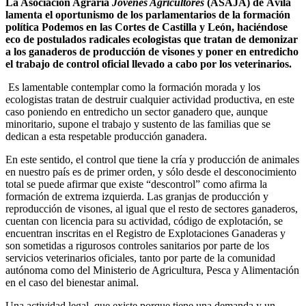
La Asociación Agraria
Jóvenes Agricultores
(ASAJA) de Ávila
lamenta el oportunismo de los parlamentarios de la formación
política Podemos en las Cortes de Castilla y León, haciéndose
eco de postulados radicales ecologistas que tratan de demonizar
a los ganaderos de producción de visones y poner en entredicho
el trabajo de control oficial llevado a cabo por los veterinarios.
Es lamentable contemplar como la formación morada y los
ecologistas tratan de destruir cualquier actividad productiva, en este
caso poniendo en entredicho un sector ganadero que, aunque
minoritario, supone el trabajo y sustento de las familias que se
dedican a esta respetable producción ganadera.
En este sentido, el control que tiene la cría y producción de animales
en nuestro país es de primer orden, y sólo desde el desconocimiento
total se puede afirmar que existe “descontrol” como afirma la
formación de extrema izquierda. Las granjas de producción y
reproducción de visones, al igual que el resto de sectores ganaderos,
cuentan con licencia para su actividad, código de explotación, se
encuentran inscritas en el Registro de Explotaciones Ganaderas y
son sometidas a rigurosos controles sanitarios por parte de los
servicios veterinarios oficiales, tanto por parte de la comunidad
autónoma como del Ministerio de Agricultura, Pesca y Alimentación
en el caso del bienestar animal.
Una actividad legal, que existe porque tiene una demanda y un