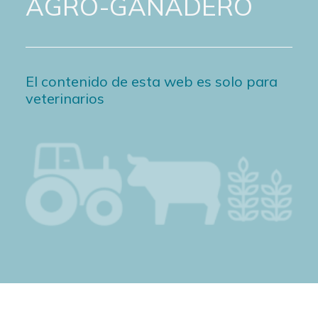
AGRO-GANADERO
El contenido de esta web es solo para
veterinarios