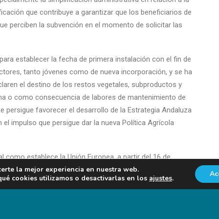
ificación que contribuye a garantizar que los beneficiarios de
que perciben la subvención en el momento de solicitar las
para establecer la fecha de primera instalación con el fin de
tores, tanto jóvenes como de nueva incorporación, y se ha
eclaren el destino de los restos vegetales, subproductos y
echa o como consecuencia de labores de mantenimiento de
 persigue favorecer el desarrollo de la Estrategia Andaluza
el impulso que persigue dar la nueva Política Agrícola
al como establece la Unión Europea, a partir del 16 de
certe la mejor experiencia en nuestra web.
iará el abono del anticipo de estas ayudas comunitarias
Ac
é cookies utilizamos o desactivarlas en los
ajustes
.