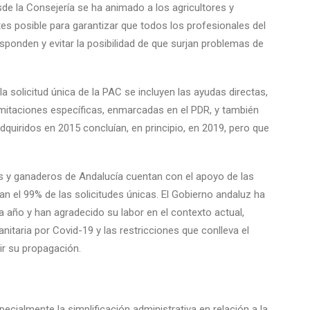
esde la Consejería se ha animado a los agricultores y
tes posible para garantizar que todos los profesionales del
ponden y evitar la posibilidad de que surjan problemas de
a solicitud única de la PAC se incluyen las ayudas directas,
imitaciones específicas, enmarcadas en el PDR, y también
uiridos en 2015 concluían, en principio, en 2019, pero que
res y ganaderos de Andalucía cuentan con el apoyo de las
an el 99% de las solicitudes únicas. El Gobierno andaluz ha
 año y han agradecido su labor en el contexto actual,
anitaria por Covid-19 y las restricciones que conlleva el
ir su propagación.
cialmente la simplificación administrativa en relación a la