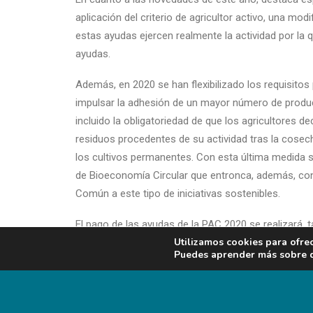
aplicación del criterio de agricultor activo, una mod
estas ayudas ejercen realmente la actividad por la 
ayudas.
Además, en 2020 se han flexibilizado los requisitos 
impulsar la adhesión de un mayor número de produc
incluido la obligatoriedad de que los agricultores d
residuos procedentes de su actividad tras la cos
los cultivos permanentes. Con esta última medida se
de Bioeconomía Circular que entronca, además, con 
Común a este tipo de iniciativas sostenibles.
El pago de las ayudas de la PAC 2020 se realizará, t
Utilizamos cookies para ofre
octubre de este mismo año. En ese momento se inic
Puedes aprender más sobre qu
que asciende esta anualidad al 70% del total.