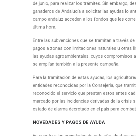
de junio, para realizar los trámites. Sin embargo, d
ganaderos de Andalucía a solicitar las ayudas lo an
campo andaluz acceden a los fondos que les corres
última hora.
Entre las subvenciones que se tramitan a través de l
pagos a zonas con limitaciones naturales u otras l
las ayudas agroambientales, cuyos compromisos adq
se amplían también a la presente campaña.
Para la tramitación de estas ayudas, los agriculto
entidades reconocidas por la Consejería, que tramit
reconocido el servicio que prestan estos entes cada
marcado por las incidencias derivadas de la crisis s
estado de alarma decretado en el país para combat
NOVEDADES Y PAGOS DE AYUDA
En cuanto a las novedades de este año, destaca espe