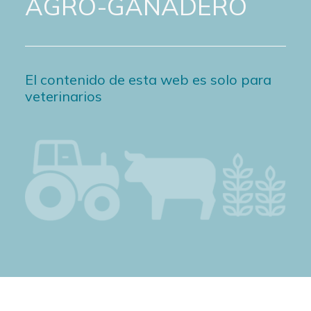
AGRO-GANADERO
El contenido de esta web es solo para
veterinarios