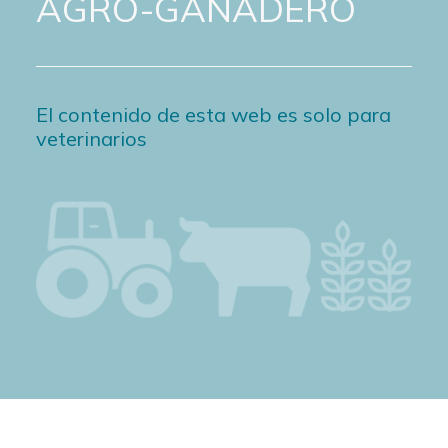
AGRO-GANADERO
El contenido de esta web es solo para
veterinarios