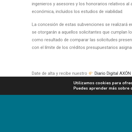
ingenieros y asesores y los honorarios relativos a
económica, incluidos los estudios de viabilidad.
La concesión de estas subvenciones se realizará e
se otorgarán a aquellos solicitantes que cumplan lo
como resultado de comparar las solicitudes presenta
con el límite de los créditos presupuestarios asign
Date de alta y recibe nuestro
Diario Digital AX
Utilizamos cookies para ofre
Date de alta y recibe nuestro
Boletín Digital de 
Puedes aprender más sobre qu
Noticias
animales de compañía
Noticias
animales de producción
Trabajos técnicos
animales de producción