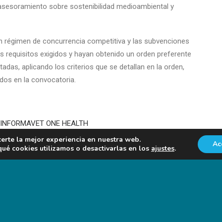
l asesoramiento sobre sostenibilidad medioambiental y
n régimen de concurrencia competitiva y las subvenciones
s requisitos exigidos y hayan obtenido un orden preferente
das, aplicando los criterios que se detallan en la orden,
ados en la convocatoria.
ÓN INFORMAVET ONE HEALTH
certe la mejor experiencia en nuestra web.
Ac
Foro Agro Ganadero
é cookies utilizamos o desactivarlas en los
ajustes
.