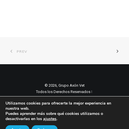
PREV
© 2026, Grupo Axón Vet
Todos los Derechos Reservados ǀ
Aviso legal y Politica de privacidad
ǀ
Utilizamos cookies para ofrecerte la mejor experiencia en
Política de cookies
nuestra web.
Puedes aprender más sobre qué cookies utilizamos o
desactivarlas en los
ajustes
.